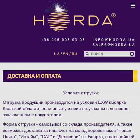
≡
+38 096 003 03 03
INFO@HORDA.UA
SALES@HORDA.UA
UA
EN
RU
ДОСТАВКА И ОПЛАТА
Условия отгрузки:
Отгрузка продукции производится на условии EXW г.Боярка
Киевской области, если иные условия не указаны в договоре,
заключенном с покупателем.
Форма отгрузки - самовывоз со склада производителя, а также
возможна доставка за наш счет на склад перевозчиков "Новая
Почта", "Интайм", "САТ" и "Деливери" в г. Боярка, с дальнейшей