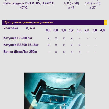
Работа удара ISO V KV, J +20⁰ С
160 ( ≥ 90)
120 ( ≥ 70)
- 40⁰ С
≥ 47
≥ 27
Доступные диаметры и упаковка
Упаковка Ø, мм
0,6
0,8
1,0
1,2
1,6
2,0
3,0
4,0
Катушка BS200 5кг
х
х
х
х
-
-
-
Катушка BS300 15-18кг
х
х
х
х
х
-
-
Бочка ДіжкаПак 250кг
-
х
х
х
х
-
-