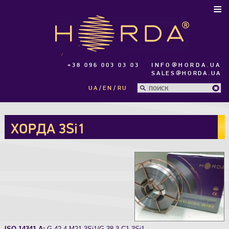
≡
+38 096 003 03 03
INFO@HORDA.UA
SALES@HORDA.UA
UA
EN
RU
ХОРДА 3Si1