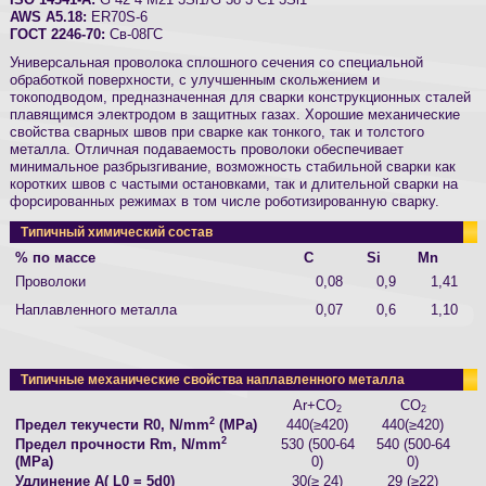
ISO 14341-A:
G 42 4 M21 3Si1/G 38 3 C1 3Si1
AWS A5.18:
ER70S-6
ГОСТ 2246-70:
Св-08ГС
Универсальная проволока сплошного сечения со специальной
обработкой поверхности, с улучшенным скольжением и
токоподводом, предназначенная для сварки конструкционных сталей
плавящимся электродом в защитных газах. Хорошие механические
свойства сварных швов при сварке как тонкого, так и толстого
металла. Отличная подаваемость проволоки обеспечивает
минимальное разбрызгивание, возможность стабильной сварки как
коротких швов с частыми остановками, так и длительной сварки на
форсированных режимах в том числе роботизированную сварку.
Типичный химический состав
% по массе
C
Si
Mn
Проволоки
0,08
0,9
1,41
Наплавленного металла
0,07
0,6
1,10
Типичные механические свойства наплавленного металла
Ar+CO
CO
2
2
2
Предел текучести R0, N/mm
(MPa)
440(≥420)
440(≥420)
2
Предел прочности Rm, N/mm
530 (500-64
540 (500-64
(MPa)
0)
0)
Удлинение A( L0 = 5d0)
30(≥ 24)
29 (≥22)