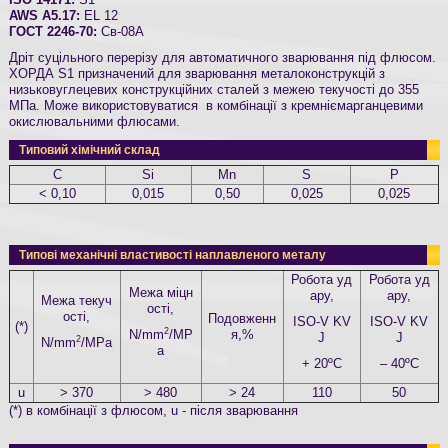
ISO 14171:
S1
AWS A5.17:
EL 12
ГОСТ 2246-70:
Св-08А
Дріт суцільного перерізу для автоматичного зварювання під флюсом.
ХОРДА S1 призначений для зварювання металоконструкцій з
низьковуглецевих конструкційних сталей з межею текучості до 355
МПа. Може використовуватися в комбінації з кремніємарганцевими
окислювальними флюсами.
Типовий хімічний склад
С
Si
Mn
S
P
< 0,10
0,015
0,50
0,025
0,025
Типові механічні властивості наплавленого металу
Робота уд
Робота уд
Межа міцн
ару,
ару,
Межа текуч
ості,
ості,
Подовженн
ISO-V KV
ISO-V KV
(*)
2
N/mm
/MP
я,%
J
J
2
N/mm
/MPa
a
+ 20ºC
– 40ºC
u
> 370
> 480
> 24
110
50
(*) в комбінації з флюсом, u - після зварювання