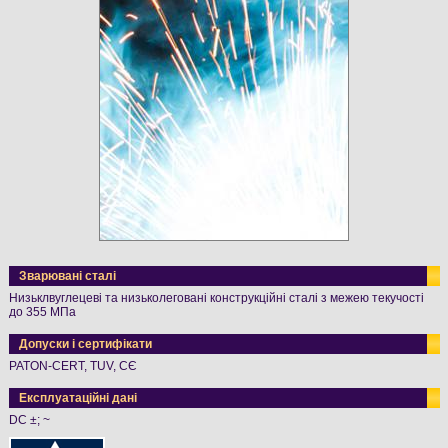
Зварювані сталі
Низьклвуглецеві та низьколеговані конструкційні сталі з межею текучості
до 355 МПа
Допуски і сертифікати
PATON-CERT, TUV, СЄ
Експлуатаційні дані
DC ±; ~