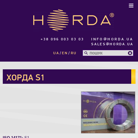
≡
+38 096 003 03 03
INFO@HORDA.UA
SALES@HORDA.UA
UA
EN
RU
ХОРДА S1